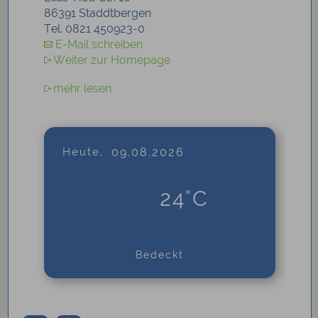
86391 Staddtbergen
Tel. 0821 450923-0
E-Mail schreiben
Weiter zur Homepage
mehr lesen
Heute,
09.08.2026
24°C
Bedeckt