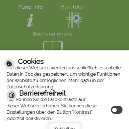
Cookies
LINKS
Auf dieser Webseite werden ausschließlich essentielle
Daten in Cookies gespeichert, um wichtige Funktionen
Bürgerservice
Ruf den Bürgermeister
der Website zu ermöglichen. Mehr dazu in der
Mängelmeldung
Abfallkalender
Datenschutzerklärung
Stiftung "Unser Stadtbergen"
Historisches Bilderarchiv
Barrierefreiheit
Stadtberger Bote
Charta für Sterbende
Hier können Sie die Farbkontraste auf
dieser Webseite erhöhen. Sie können diese
Einstellungen über den Button "Kontrast"
© 2026 by
jederzeit deaktivieren.
cm city
media
Schließen