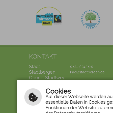
KONTAKT
Stadt
0821 / 2438-0
Stadtbergen
info@stadtbergen.de
Oberer Stadtweg
2
86391
Cookies
Stadtbergen
Auf dieser Webseite werden aus
essentielle Daten in Cookies ge
LINKS
Funktionen der Website zu ermö
Bürgerservice
Mängelmeldung