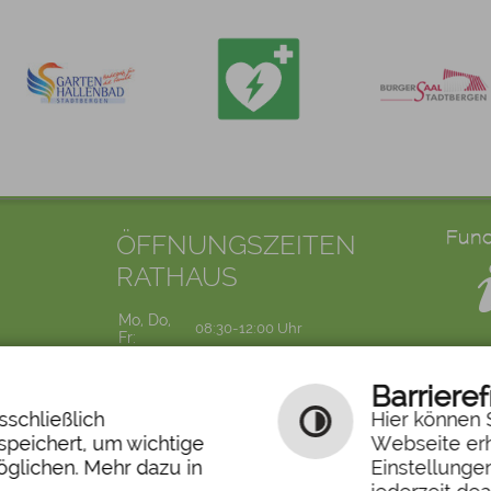
ÖFFNUNGSZEITEN
RATHAUS
Mo, Do,
08:30-12:00 Uhr
Fr:
Di:
07:30-12:00 Uhr
Mi:
14:00-18:00 Uhr
Barrieref
schließlich
Hier können S
speichert, um wichtige
Webseite erh
glichen. Mehr dazu in
Ruf den Bürgermeister
Einstellunge
Abfallkalender