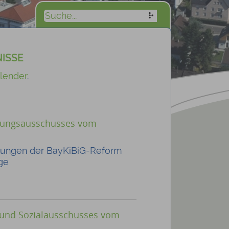
ISSE
lender
.
ltungsausschusses vom
kungen der BayKiBiG-Reform
äge
- und Sozialausschusses vom