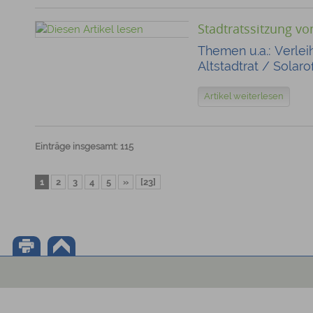
Stadtratssitzung v
Themen u.a.: Verle
Altstadtrat / Solar
Artikel weiterlesen
Einträge insgesamt: 115
1
2
3
4
5
»
[23]