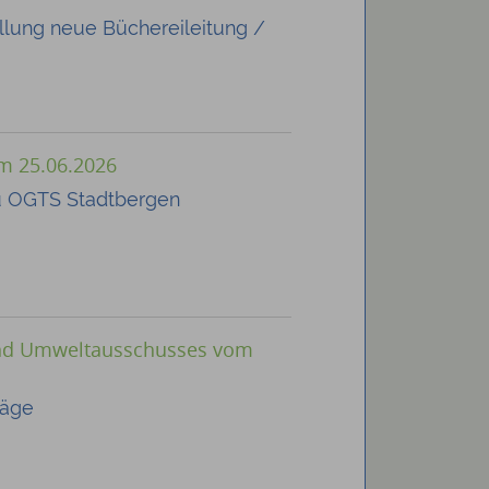
llung neue Büchereileitung /
om 25.06.2026
u OGTS Stadtbergen
und Umweltausschusses vom
räge