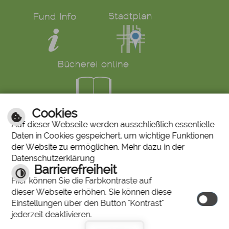
Cookies
LINKS
Auf dieser Webseite werden ausschließlich essentielle
Daten in Cookies gespeichert, um wichtige Funktionen
Bürgerservice
Ruf den Bürgermeister
der Website zu ermöglichen. Mehr dazu in der
Mängelmeldung
Abfallkalender
Datenschutzerklärung
Stiftung "Unser Stadtbergen"
Historisches Bilderarchiv
Barrierefreiheit
Stadtberger Bote
Charta für Sterbende
Hier können Sie die Farbkontraste auf
dieser Webseite erhöhen. Sie können diese
Einstellungen über den Button "Kontrast"
© 2026 by
jederzeit deaktivieren.
cm city