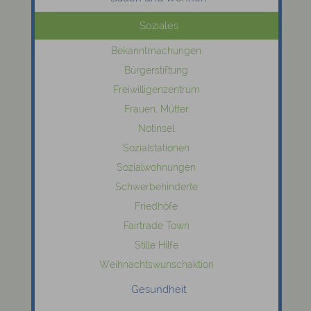
Soziales
Bekanntmachungen
Bürgerstiftung
Freiwilligenzentrum
Frauen, Mütter
Notinsel
Sozialstationen
Sozialwohnungen
Schwerbehinderte
Friedhöfe
Fairtrade Town
Stille Hilfe
Weihnachtswunschaktion
Gesundheit