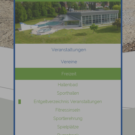
Veranstaltungen
Vereine
Freizeit
Hallenbad
Sporthallen
Entgeltverzeichnis Veranstaltungen
Fitnessinseln
Sportlerehrung
Spielplätze