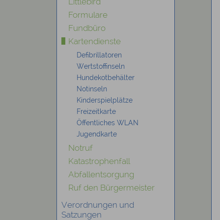
Littlebird
Formulare
Fundbüro
Kartendienste
Defibrillatoren
Wertstoffinseln
Hundekotbehälter
Notinseln
Kinderspielplätze
Freizeitkarte
Öffentliches WLAN
Jugendkarte
Notruf
Katastrophenfall
Abfallentsorgung
Ruf den Bürgermeister
Verordnungen und
Satzungen