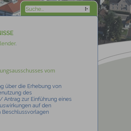
ISSE
lender
.
ltungsausschusses vom
ng über die Erhebung von
enutzung des
/ Antrag zur Einführung eines
Auswirkungen auf den
en Beschlussvorlagen