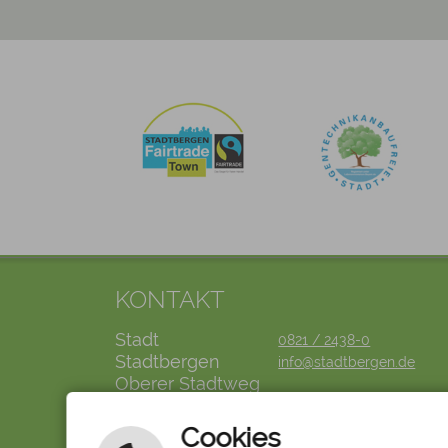
KONTAKT
Stadt
0821 / 2438-0
Stadtbergen
info@stadtbergen.de
Oberer Stadtweg
2
86391
Cookies