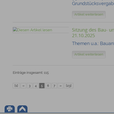
Grundstücksvergabe
Artikel weiterlesen
Sitzung des Bau- 
21.10.2025
Themen u.a.: Bauan
Artikel weiterlesen
Einträge insgesamt: 115
[1]
«
3
4
5
6
7
»
[23]