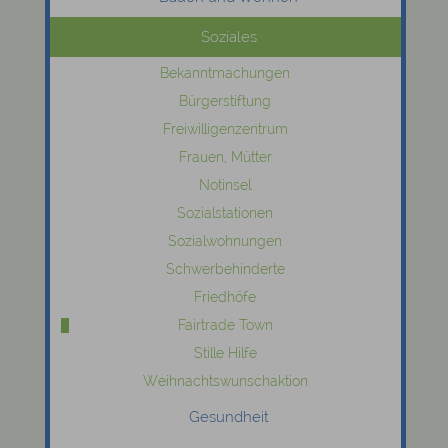
Soziales
Bekanntmachungen
Bürgerstiftung
Freiwilligenzentrum
Frauen, Mütter
Notinsel
Sozialstationen
Sozialwohnungen
Schwerbehinderte
Friedhöfe
Fairtrade Town
Stille Hilfe
Weihnachtswunschaktion
Gesundheit