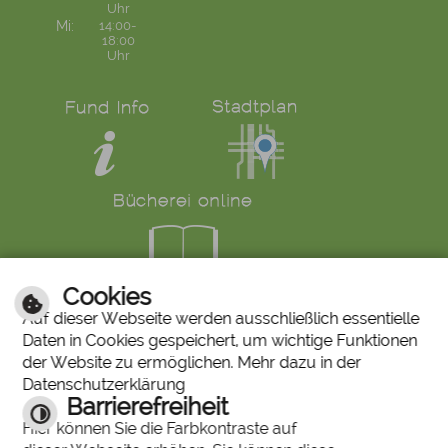
Uhr
Mi:
14:00-
18:00
Uhr
Cookies
LINKS
Auf dieser Webseite werden ausschließlich essentielle
Daten in Cookies gespeichert, um wichtige Funktionen
Bürgerservice
Ruf den Bürgermeister
der Website zu ermöglichen. Mehr dazu in der
Mängelmeldung
Abfallkalender
Datenschutzerklärung
Stiftung "Unser Stadtbergen"
Historisches Bilderarchiv
Barrierefreiheit
Stadtberger Bote
Charta für Sterbende
Hier können Sie die Farbkontraste auf