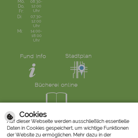
Mo,
08:30-
Do,
12:00
Uhr
Fr:
Di:
07:30-
12:00
Uhr
Mi:
14:00-
18:00
Uhr
Cookies
LINKS
Auf dieser Webseite werden ausschließlich essentielle
Daten in Cookies gespeichert, um wichtige Funktionen
Bürgerservice
Ruf den Bürgermeister
der Website zu ermöglichen. Mehr dazu in der