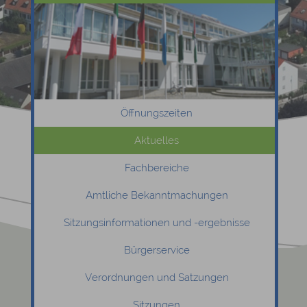
Öffnungszeiten
Aktuelles
Fachbereiche
Amtliche Bekanntmachungen
Sitzungsinformationen und -ergebnisse
Bürgerservice
Verordnungen und Satzungen
Sitzungen