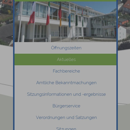
Öffnungszeiten
Aktuelles
Fachbereiche
Amtliche Bekanntmachungen
Sitzungsinformationen und -ergebnisse
Bürgerservice
Verordnungen und Satzungen
Sitzungen