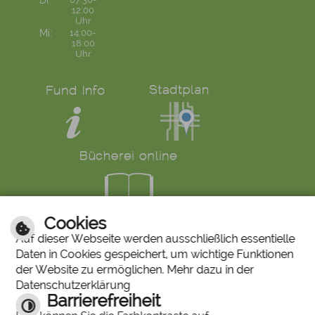
Di:
12:00
Uhr
Mi:
14:00-
18:00
Uhr
Cookies
LINKS
Auf dieser Webseite werden ausschließlich essentielle
Daten in Cookies gespeichert, um wichtige Funktionen
Bürgerservice
Ruf den Bürgermeister
der Website zu ermöglichen. Mehr dazu in der
Mängelmeldung
Abfallkalender
Datenschutzerklärung
Stiftung "Unser Stadtbergen"
Historisches Bilderarchiv
Barrierefreiheit
Stadtberger Bote
Charta für Sterbende