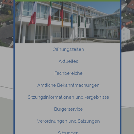
Öffnungszeiten
Aktuelles
Fachbereiche
Amtliche Bekanntmachungen
Sitzungsinformationen und -ergebnisse
Bürgerservice
Verordnungen und Satzungen
Sitzungen