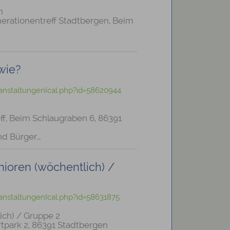
n
nerationentreff Stadtbergen, Beim
wie?
anstaltungenIcal.php?id=58620944
ff, Beim Schlaugraben 6, 86391
nd Bürger…
ioren (wöchentlich) /
anstaltungenIcal.php?id=58631875
ich) / Gruppe 2
tpark 2, 86391 Stadtbergen