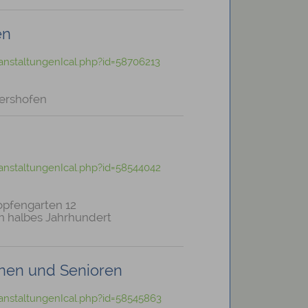
en
anstaltungenIcal.php?id=58706213
tershofen
anstaltungenIcal.php?id=58544042
opfengarten 12
n halbes Jahrhundert
nen und Senioren
anstaltungenIcal.php?id=58545863