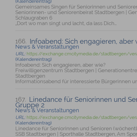
(Kalendereintrag)
Gemeinsames Singen für Seniorinnen und Seniore
Seniorinnen- und Seniorenbeirat Stadtbergen | Ge
Schlaugraben 6
„Dort wo man singt und lacht, da lass Dich…
Infoabend: Sich engagieren, aber 
166.
News & Veranstaltungen
URL:
https://exchange.cmcitymedia.de/stadtbergen/ver
(Kalendereintrag)
Infoabend: Sich engagieren, aber wie?
Freiwilligenzentrum Stadtbergen | Generationentre
Stadtbergen
Informationsabend für interessierte Bürgerinnen u
Linedance für Seniorinnen und Sen
167.
Gruppe 2
News & Veranstaltungen
URL:
https://exchange.cmcitymedia.de/stadtbergen/ver
(Kalendereintrag)
Linedance für Seniorinnen und Senioren (wöchentl
SSB Stadtbergen | Sporthalle Stadtbergen, Am Spor