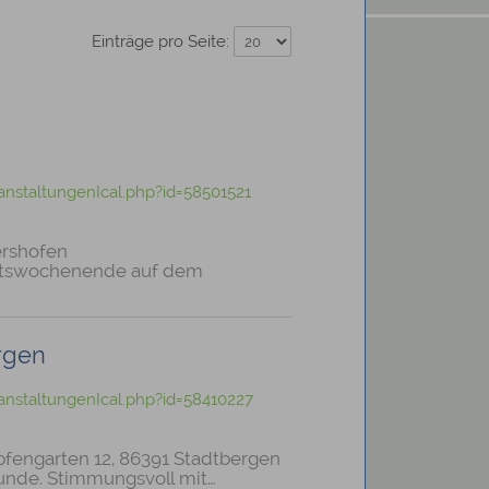
Einträge pro Seite:
nstaltungenIcal.php?id=58501521
ershofen
entswochenende auf dem
rgen
nstaltungenIcal.php?id=58410227
pfengarten 12, 86391 Stadtbergen
eunde. Stimmungsvoll mit…