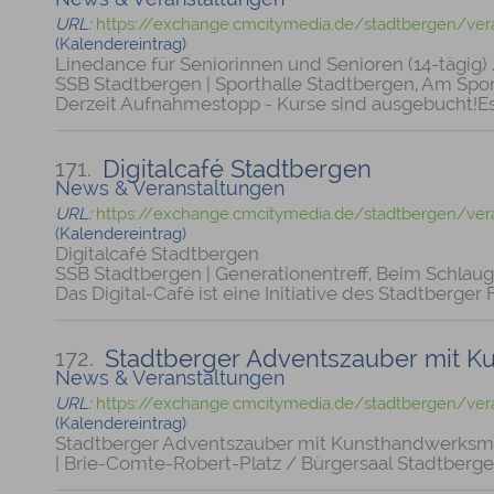
URL:
https://exchange.cmcitymedia.de/stadtbergen/ver
(Kalendereintrag)
Linedance für Seniorinnen und Senioren (14-tägig)
SSB Stadtbergen | Sporthalle Stadtbergen, Am Spor
Derzeit Aufnahmestopp - Kurse sind ausgebucht!E
Digitalcafé Stadtbergen
171.
News & Veranstaltungen
URL:
https://exchange.cmcitymedia.de/stadtbergen/ver
(Kalendereintrag)
Digitalcafé Stadtbergen
SSB Stadtbergen | Generationentreff, Beim Schlau
Das Digital-Café ist eine Initiative des Stadtberge
Stadtberger Adventszauber mit 
172.
News & Veranstaltungen
URL:
https://exchange.cmcitymedia.de/stadtbergen/vera
(Kalendereintrag)
Stadtberger Adventszauber mit Kunsthandwerksm
| Brie-Comte-Robert-Platz / Bürgersaal Stadtberg