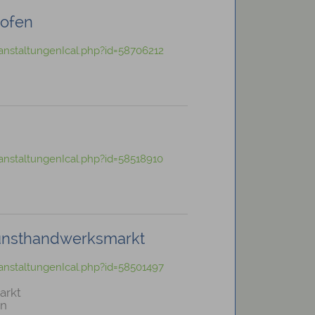
hofen
anstaltungenIcal.php?id=58706212
nstaltungenIcal.php?id=58518910
Kunsthandwerksmarkt
anstaltungenIcal.php?id=58501497
arkt
en