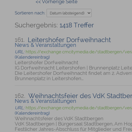
Sortieren nach:
1418 Treffer
Leitershofer Dorfweihnacht
161.
News & Veranstaltungen
URL:
https://exchange.cmcitymedia.de/stadtbergen/vera
(Kalendereintrag)
Leitershofer Dorfweihnacht
IG Dorfweihnacht Leitershofen | Brunnenplatz Leit
Die Leitershofer Dorfweihnacht findet am 2. Adv
Brunnenplatz in Leitershofen…
Weihnachtsfeier des VdK Stadtbe
162.
News & Veranstaltungen
URL:
https://exchange.cmcitymedia.de/stadtbergen/vera
(Kalendereintrag)
Weihnachtsfeier des VdK Stadtbergen
VdK Stadtbergen | Bürgersaal Stadtbergen, Am Ho
Festlicher Jahres-Abschluss für Mitglieder und Fr