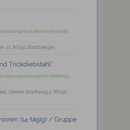
anstaltungenIcal.php?id=58706185
en 21, 86391 Stadtbergen
und Trickdiebstahl"
anstaltungenIcal.php?id=58688233
"
al), Oberer Stadtweg 2, 86391
ioren (14-tägig) / Gruppe