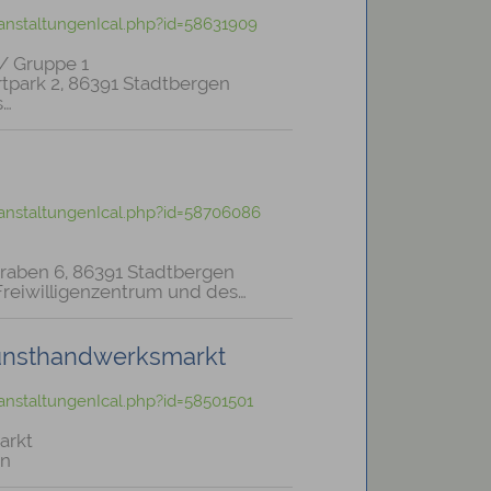
anstaltungenIcal.php?id=58631909
 / Gruppe 1
tpark 2, 86391 Stadtbergen
s…
anstaltungenIcal.php?id=58706086
graben 6, 86391 Stadtbergen
r Freiwilligenzentrum und des…
Kunsthandwerksmarkt
nstaltungenIcal.php?id=58501501
arkt
en