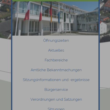
Öffnungszeiten
Aktuelles
Fachbereiche
Amtliche Bekanntmachungen
Sitzungsinformationen und -ergebnisse
Bürgerservice
Verordnungen und Satzungen
Sitzungen