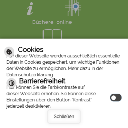
Cookies
LINKS
Auf dieser Webseite werden ausschließlich essentielle
Daten in Cookies gespeichert, um wichtige Funktionen
Bürgerservice
Ruf den Bürgermeister
der Website zu ermöglichen. Mehr dazu in der
Mängelmeldung
Abfallkalender
Datenschutzerklärung
Stiftung "Unser Stadtbergen"
Historisches Bilderarchiv
Barrierefreiheit
Stadtberger Bote
Charta für Sterbende
Hier können Sie die Farbkontraste auf
dieser Webseite erhöhen. Sie können diese
Einstellungen über den Button "Kontrast"
© 2026 by
jederzeit deaktivieren.
cm city
media
Schließen
GmbH