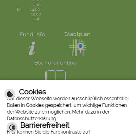
Uhr
Mi:
14:00-
18:00
Uhr
Cookies
LINKS
Auf dieser Webseite werden ausschließlich essentielle
Daten in Cookies gespeichert, um wichtige Funktionen
Bürgerservice
Ruf den Bürgermeister
der Website zu ermöglichen. Mehr dazu in der
Mängelmeldung
Abfallkalender
Datenschutzerklärung
Stiftung "Unser Stadtbergen"
Historisches Bilderarchiv
Barrierefreiheit
Stadtberger Bote
Charta für Sterbende
Hier können Sie die Farbkontraste auf