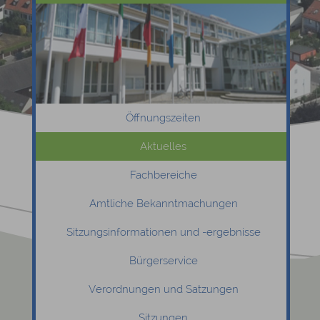
Öffnungszeiten
Aktuelles
Fachbereiche
Amtliche Bekanntmachungen
Sitzungsinformationen und -ergebnisse
Bürgerservice
Verordnungen und Satzungen
Sitzungen