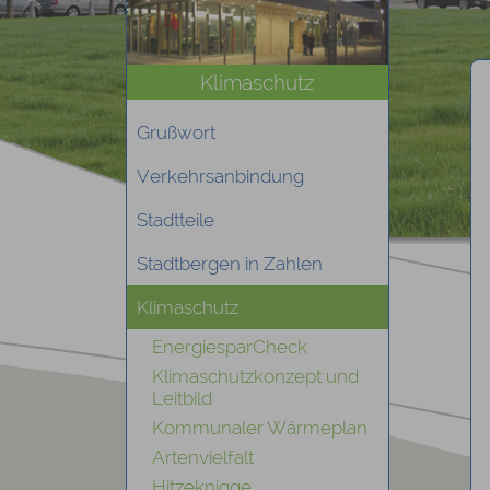
Klimaschutz
Grußwort
Verkehrsanbindung
Stadtteile
Stadtbergen in Zahlen
Klimaschutz
EnergiesparCheck
Klimaschutzkonzept und
Leitbild
Kommunaler Wärmeplan
Artenvielfalt
Hitzeknigge