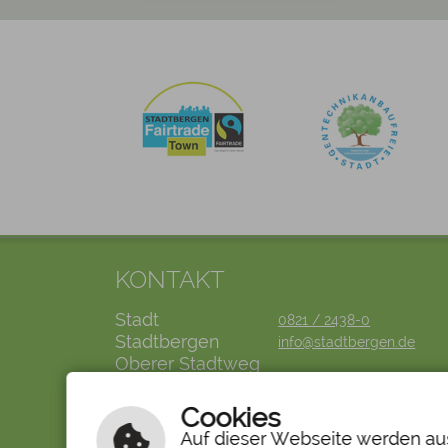
KONTAKT
Stadt
0821 / 2438-0
Stadtbergen
info@stadtbergen.de
Oberer Stadtweg
2
86391
Cookies
Stadtbergen
Auf dieser Webseite werden aus