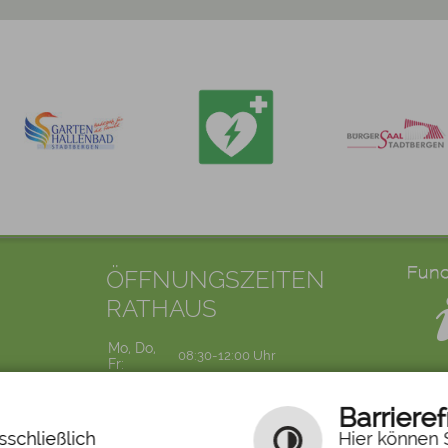
ÖFFNUNGSZEITEN
RATHAUS
Mo, Do,
08:30-12:00 Uhr
Fr:
Di:
07:30-12:00 Uhr
Mi:
14:00-18:00 Uhr
Barrieref
schließlich
Hier können S