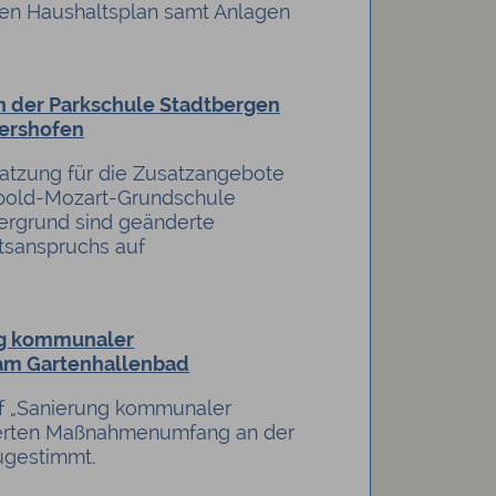
den Haushaltsplan samt Anlagen
n der Parkschule Stadtbergen
tershofen
satzung für die Zusatzangebote
opold-Mozart-Grundschule
ergrund sind geänderte
tsanspruchs auf
ng kommunaler
m Gartenhallenbad
uf „Sanierung kommunaler
terten Maßnahmenumfang an der
ugestimmt.