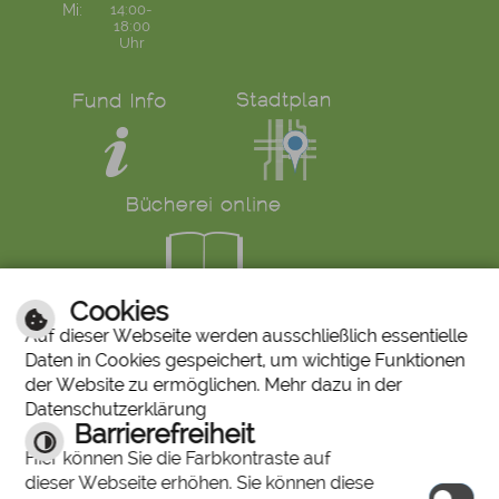
Mi:
14:00-
18:00
Uhr
Cookies
LINKS
Auf dieser Webseite werden ausschließlich essentielle
Daten in Cookies gespeichert, um wichtige Funktionen
Bürgerservice
Ruf den Bürgermeister
der Website zu ermöglichen. Mehr dazu in der
Mängelmeldung
Abfallkalender
Datenschutzerklärung
Stiftung "Unser Stadtbergen"
Historisches Bilderarchiv
Barrierefreiheit
Stadtberger Bote
Charta für Sterbende
Hier können Sie die Farbkontraste auf
dieser Webseite erhöhen. Sie können diese