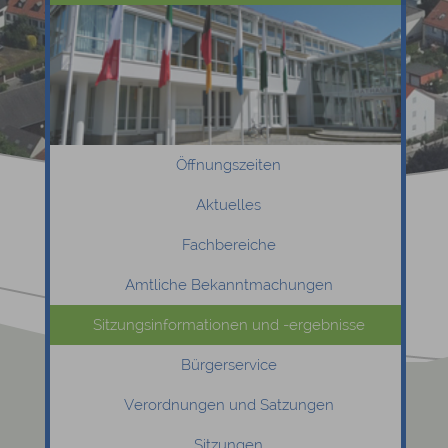
Öffnungszeiten
Aktuelles
Fachbereiche
Amtliche Bekanntmachungen
Sitzungsinformationen und -ergebnisse
Bürgerservice
Verordnungen und Satzungen
Sitzungen