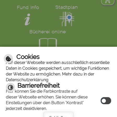
Cookies
LINKS
Auf dieser Webseite werden ausschließlich essentielle
Daten in Cookies gespeichert, um wichtige Funktionen
Bürgerservice
Ruf den Bürgermeister
der Website zu ermöglichen. Mehr dazu in der
Mängelmeldung
Abfallkalender
Datenschutzerklärung
Stiftung "Unser Stadtbergen"
Historisches Bilderarchiv
Barrierefreiheit
Stadtberger Bote
Charta für Sterbende
Hier können Sie die Farbkontraste auf
dieser Webseite erhöhen. Sie können diese
Einstellungen über den Button "Kontrast"
© 2026 by
jederzeit deaktivieren.
cm city