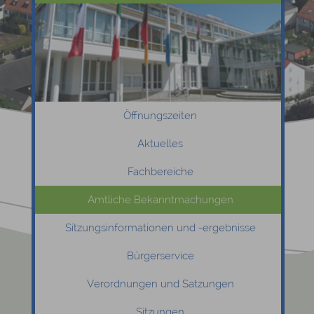
Öffnungszeiten
Aktuelles
Fachbereiche
Amtliche Bekanntmachungen
Sitzungsinformationen und -ergebnisse
Bürgerservice
Verordnungen und Satzungen
Sitzungen