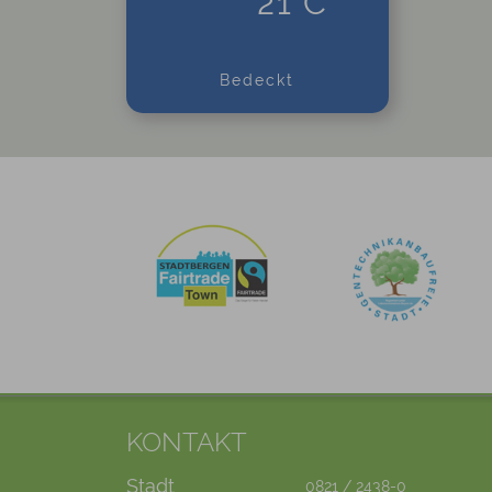
21°C
Bedeckt
KONTAKT
Stadt
0821 / 2438-0