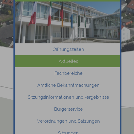
Öffnungszeiten
Aktuelles
Fachbereiche
Amtliche Bekanntmachungen
Sitzungsinformationen und -ergebnisse
Bürgerservice
Verordnungen und Satzungen
Sitzungen