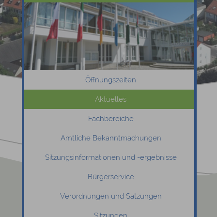
Öffnungszeiten
Aktuelles
Fachbereiche
Amtliche Bekanntmachungen
Sitzungsinformationen und -ergebnisse
Bürgerservice
Verordnungen und Satzungen
Sitzungen